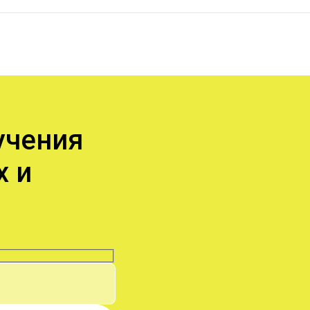
учения
х и