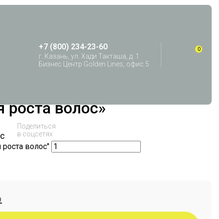
+7 (800) 234-23-60
0
г. Казань, ул. Хади Такташа, д. 1
Бизнес Центр Golden Lines, офис 5
 роста волос»
Поделиться
в соцсетях
нс
 роста волос"
₽