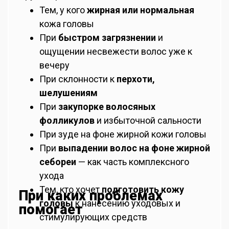
Тем, у кого
жирная или нормальная
кожа головы
При
быстром загрязнении
и
ощущении несвежести волос уже к
вечеру
При склонности к
перхоти,
шелушениям
При
закупорке волосяных
фолликулов
и избыточной сальности
При зуде на фоне жирной кожи головы
При
выпадении волос на фоне жирной
себореи
— как часть комплексного
ухода
Тем, кто хочет
подготовить кожу
При каких проблемах
головы
к нанесению уходовых и
помогает
стимулирующих средств