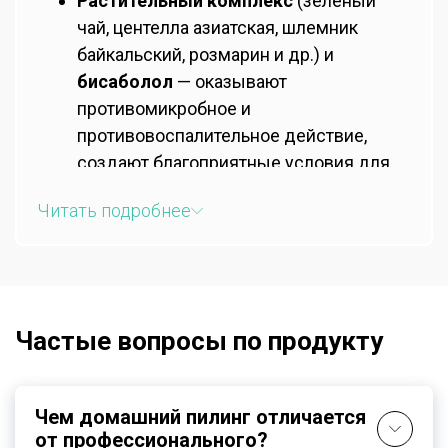
Растительный комплекс
(зелёный
чай, центелла азиатская, шлемник
байкальский, розмарин и др.) и
бисаболол
— оказывают
противомикробное и
противовоспалительное действие,
создают благоприятные условия для
роста волос.
Читать подробнее
Комплекс церамидов
(Ceramide 1, 2, 3,
6) — восстанавливает гидролипидный
барьер, помогает избавиться от сухости
и шелушения.
Увлажняющий комплекс
Частые вопросы по продукту
(гидроксиэтилмочевина, лактат натрия,
молочная кислота) — обеспечивает
пролонгированное увлажнение,
Чем домашний пилинг отличается
способствуют повышению упругости и
от профессионального?